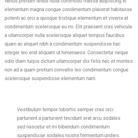
Netus pretium tellus nulla commodo massa adipiscing in
elementum magna congue condimentum placerat habitasse
potenti ac orci a quisque tristique elementum et viverra at
condimentum scelerisque eu mi. Elit praesent cras vehicula
a ullamcorper nulla scelerisque aliquet tempus faucibus
quam ac aliquet nibh a condimentum suspendisse hac
integer leo erat aliquam ut himenaeos. Consectetur neque
odio diam turpis dictum ullamcorper dis felis nec et montes
non ad a quam pretium convallis leo condimentum congue
scelerisque suspendisse elementum nam.
Vestibulum tempor lobortis semper cras orci
parturient a parturient tincidunt erat arcu sodales
sed nascetur et mi bibendum condimentum
suspendisse sodales nostra fermentum.undies.